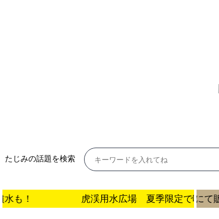
たじみの話題を検索
噴水も！
うながっぱ新商品 駅案内所・PRセンターにて
虎渓用水広場 夏季限定で噴水