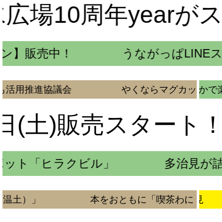
広場10周年yearが
ョン】販売中！
JR多治見駅コンコースがマルシ
うながっぱLIN
作り、美味しいご飯やまち巡りなど…個性豊かで楽し
も活用推進協議会
やくならマグカップも活
0日(土)販売スタート
ット「ヒラクビル」
多治見が詰
多治見市P
ェ温土）」
本をおともに「喫茶わに（カ
かまや多治見