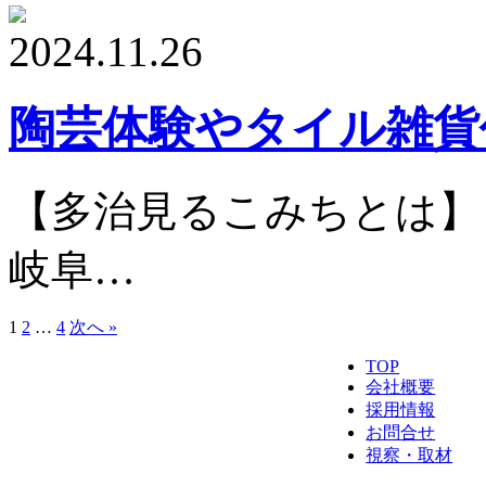
2024.11.26
陶芸体験やタイル雑貨
【多治見るこみちとは】
岐阜…
1
2
…
4
次へ »
TOP
会社概要
採用情報
お問合せ
視察・取材